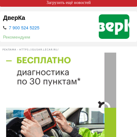
Загрузить ещё новостей
ДверКа
7 900 524 5225
Рекомендуем
РЕКЛАМА • HTTPS://GUSAR.LECAR.RU/